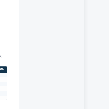
S
HTML