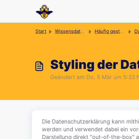
Zum hauptsächlichen Inhalt gehen
Start
Wissensdatenbank
Häufig gestellte Fragen
Dat
Styling der D
Geändert am Do, 5 Mär um 5:3
Die Datenschutzerklärung kann mithil
werden und verwendet dabei ein vorg
Darstellung direkt "out-of-the-box" 