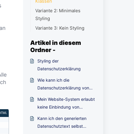
Klassen
s
Variante 2: Minimales
Styling
 an
Variante 3: Kein Styling
Artikel in diesem
Ordner -
Styling der
Datenschutzerklärung
lle
Wie kann ich die
ich
Datenschutzerklärung von
PrivacyBee in meine Website
Mein Website-System erlaubt
einbinden?
keine Einbindung von
HTML
JavaScript oder iFrames. Gibt
Kann ich den generierten
es eine andere Möglichkeit,
Datenschutztext selbst
die Datenschutzerklärung
bearbeiten oder eigene