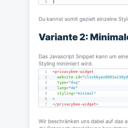
}
Du kannst somit gezielt einzelne St
Variante 2: Minimal
Das Javascript Snippet kann um eine
Styling minimiert wird.
<
privacybee-widget
website-id
=
"
clssk6yau0001w13dy
type
=
"
dsg
"
lang
=
"
de
"
styling
=
"
minimal
"
>
</
privacybee-widget
>
Wir beschränken uns dabei auf das ab