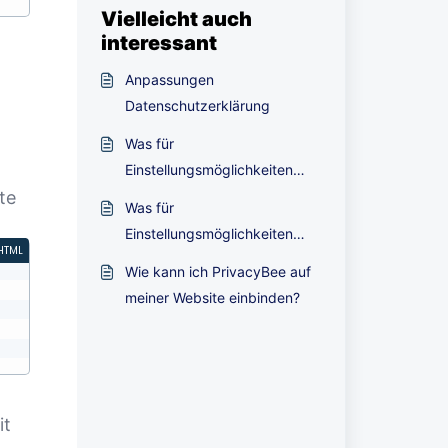
von PrivacyBee einzubinden?
Vielleicht auch
Passagen hinzufügen?
interessant
Anpassungen
Datenschutzerklärung
Was für
Einstellungsmöglichkeiten
te
gibt es für die
Was für
Datenschutzerklärung?
Einstellungsmöglichkeiten
HTML
gibt es für den Cookie-
Wie kann ich PrivacyBee auf
Banner?
meiner Website einbinden?
it