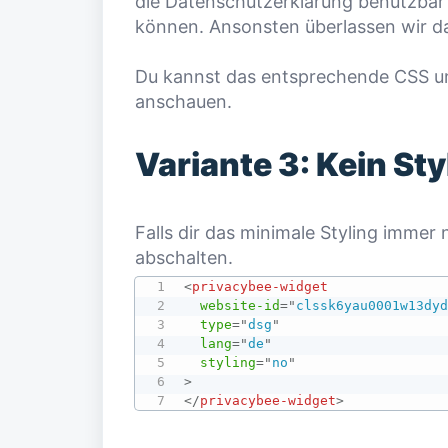
die Datenschutzerklärung benutzbar 
können. Ansonsten überlassen wir das
Du kannst das entsprechende CSS u
anschauen.
Variante 3: Kein Sty
Falls dir das minimale Styling immer 
abschalten.
<
privacybee-widget
website-id
=
"
clssk6yau0001w13dy
type
=
"
dsg
"
lang
=
"
de
"
styling
=
"
no
"
>
</
privacybee-widget
>