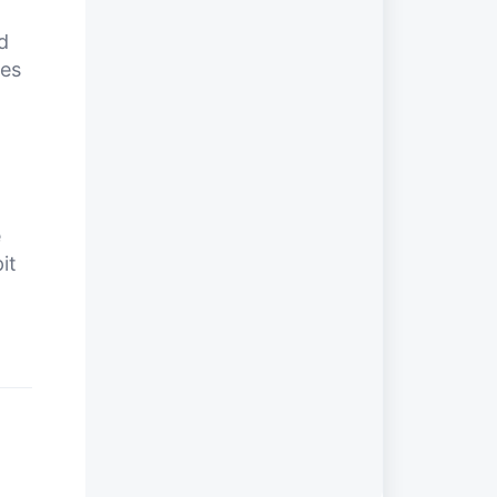
d
les
e
it