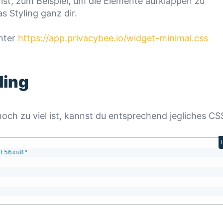
ist, zum Beispiel, um die Elemente aufklappen zu
 Styling ganz dir.
nter
https://app.privacybee.io/widget-minimal.css
ling
noch zu viel ist, kannst du entsprechend jegliches CS
dt56xu8
"